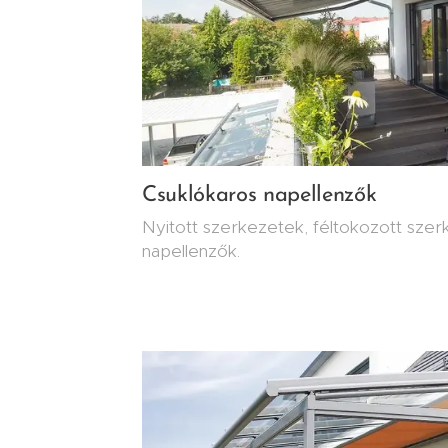
Csuklókaros napellenzők
Nyitott szerkezetek, féltokozott szer
napellenzők.