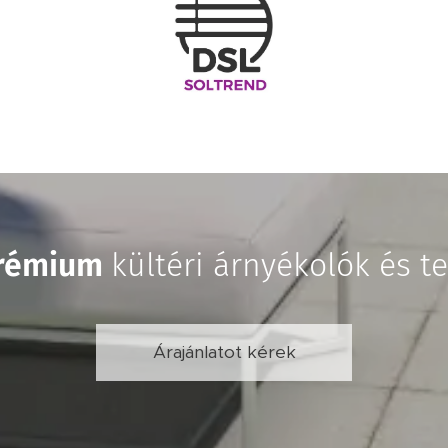
rémium
kültéri árnyékolók és t
Árajánlatot kérek