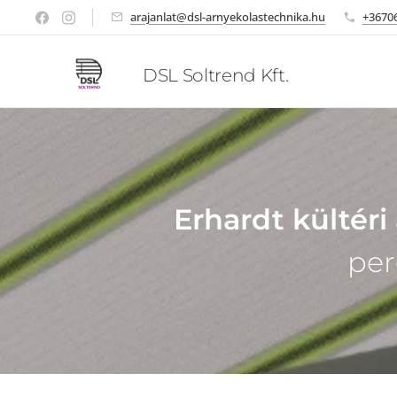
arajanlat@dsl-arnyekolastechnika.hu
+3670
DSL Soltrend Kft.
Erhardt kültér
per