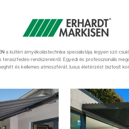
EN
a kültéri árnyékolástechnika specialistája, legyen szó csukl
s teraszfedés-rendszerekről. Egyedi és professzionális megol
eghitt és kellemes atmoszférát, luxus életérzést biztosít kor