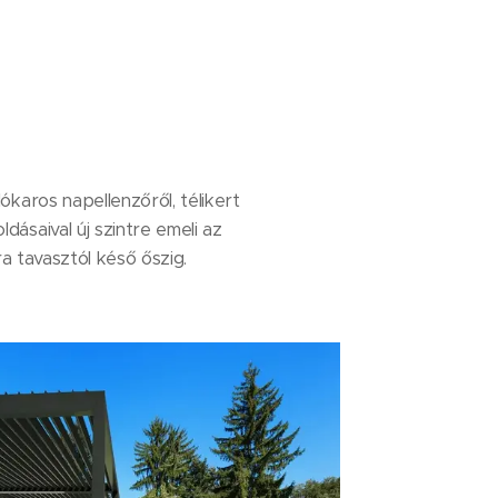
ókaros napellenzőről, télikert
dásaival új szintre emeli az
a tavasztól késő őszig.