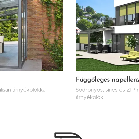
Függőleges napellen
lisan árnyékolókkal.
Sodronyos, sínes és ZIP r
árnyékolók.