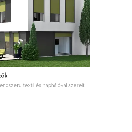
zők
endszerű textil és naphálóval szerelt