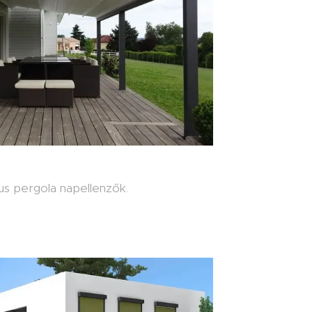
us pergola napellenzők.