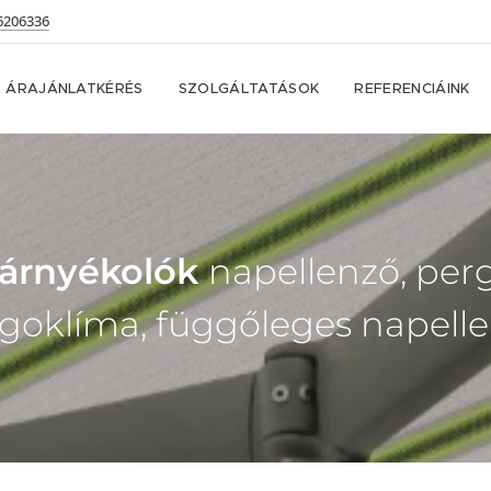
6206336
ÁRAJÁNLATKÉRÉS
SZOLGÁLTATÁSOK
REFERENCIÁINK
i árnyékolók
napellenző, perg
goklíma, függőleges napell