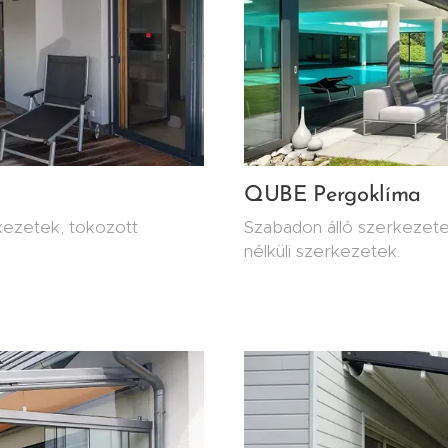
QUBE Pergoklíma
kezetek, tokozott
Szabadon álló szerkezetek,
nélküli szerkezetek.