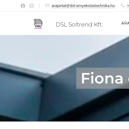
arajanlat@dsl-arnyekolastechnika.hu
+
DSL Soltrend Kft.
ÁR
Fiona 