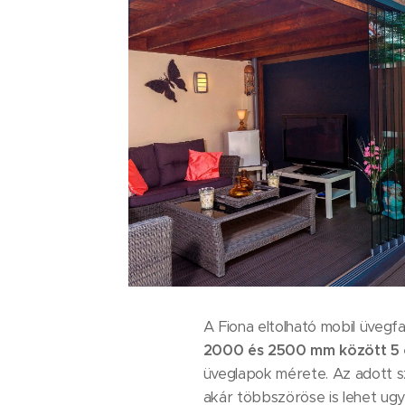
A Fiona eltolható mobil üveg
2000 és 2500 mm között 5 
üveglapok mérete. Az adott sz
akár többszöröse is lehet ug