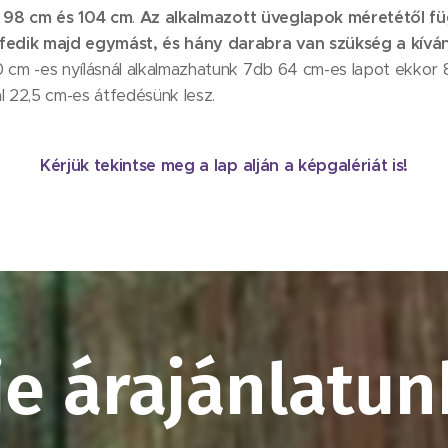
 98 cm és 104 cm
.
Az alkalmazott üveglapok méretétől fü
edik majd egymást, és hány darabra van szükség a kívánt
cm -es nyílásnál alkalmazhatunk 7db 64 cm-es lapot ekkor
 22,5 cm-es átfedésünk lesz.
Kérjük tekintse meg a lap alján a képgalériát is!
je árajánlatunk