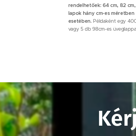
rendelhetőek: 64 cm, 82 cm,
lapok hány cm-es méretben f
esetében.
Példaként egy 400 
vagy 5 db 98cm-es üveglappal
Kér