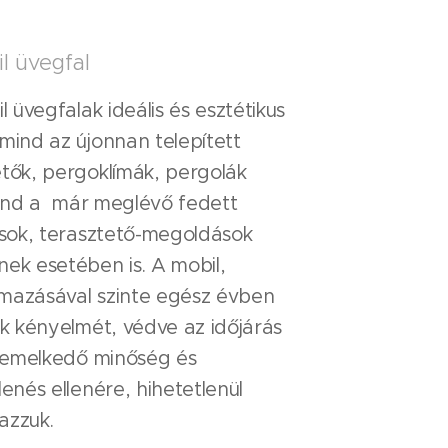
l üvegfal
l üvegfalak ideális és esztétikus
mind az újonnan telepített
tők, pergoklímák, pergolák
 mind a már meglévő fedett
ások, terasztető-megoldások
ek esetében is. A mobil,
almazásával szinte egész évben
nk kényelmét, védve az időjárás
kiemelkedő minőség és
enés ellenére, hihetetlenül
azzuk.