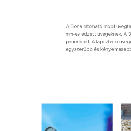
A Fiona eltolható mobil üvegfa
mm-es edzett üvegeknek. A 3,
panorámát. A lapozható üvegek
egyszerűbb és kényelmesebb k