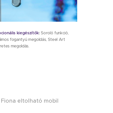
cionális kiegészítők
:
Soroló funkció,
ámos fogantyú megoldás, Steel Art
retes megoldás.
 Fiona eltolható mobil