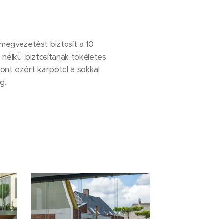
l megvezetést biztosít a 10
nélkül biztosítanak tökéletes
ont ezért kárpótol a sokkal
ég.