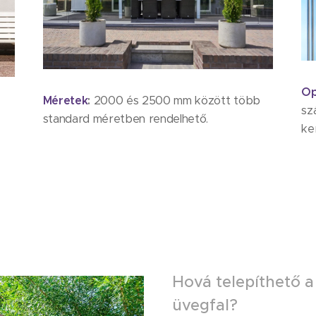
Op
Méretek
:
2000 és 2500 mm között több
sz
standard méretben rendelhető.
ke
Hová telepíthető a
üvegfal?