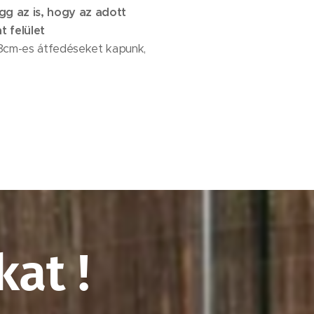
gg az is, hogy az adott
 felület
 8cm-es átfedéseket kapunk,
at !