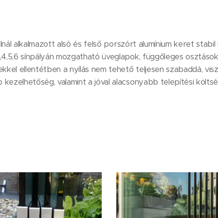
lnál alkalmazott alsó és felső porszórt alumínium keret stabi
4,5,6 sínpályán mozgatható üveglapok, függőleges osztások 
kel ellentétben a nyílás nem tehető teljesen szabaddá, visz
ezelhetőség, valamint a jóval alacsonyabb telepítési költs