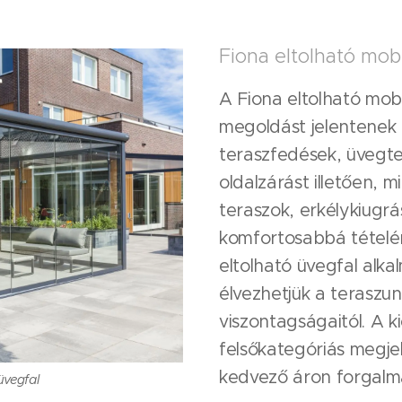
Fiona eltolható mobi
A Fiona eltolható mobi
megoldást jelentenek 
teraszfedések, üvegte
oldalzárást illetően,
teraszok, erkélykiugr
komfortosabbá tételén
eltolható üvegfal alk
élvezhetjük a teraszu
viszontagságaitól. A 
felsőkategóriás megjel
kedvező áron forgalm
üvegfal