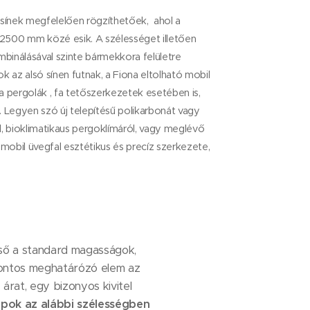
 sínek megfelelően rögzíthetőek, ahol a
2500 mm közé esik. A szélességet illetően
mbinálásával szinte bármekkora felületre
k az alsó sínen futnak, a Fiona eltolható mobil
a pergolák , fa tetőszerkezetek esetében is,
. Legyen szó új telepítésű polikarbonát vagy
l, bioklimatikaus pergoklímáról, vagy meglévő
 mobil üvegfal esztétikus és precíz szerkezete,
lső a standard magasságok,
fontos meghatárózó elem az
rat, egy bizonyos kivitel
pok az alábbi szélességben