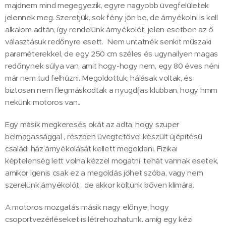
majdnem mind megegyezik, egyre nagyobb üvegfelületek
jelennek meg. Szeretjük, sok fény jön be, de árnyékolni is kell
alkalom adtán, így rendelünk árnyékolót, jelen esetben az ő
választásuk redőnyre esett. Nem untatnék senkit műszaki
paraméterekkel, de egy 250 cm széles és ugynailyen magas
redőnynek súlya van, amit hogy-hogy nem, egy 80 éves néni
már nem tud felhúzni. Megoldottuk, hálásak voltak, és
biztosan nem flegmáskodtak a nyugdíjas klubban, hogy hmm
nekünk motoros van..
Egy másik megkeresés okát az adta, hogy szuper
belmagassággal , részben üvegtetővel készült újépítésű
családi ház árnyékolását kellett megoldani. Fizikai
képtelenség lett volna kézzel mogatni, tehát vannak esetek,
amikor igenis csak ez a megoldás jöhet szóba, vagy nem
szerelünk árnyékolót , de akkor költünk bőven klímára.
A motoros mozgatás másik nagy előnye, hogy
csoportvezérléseket is létrehozhatunk. amíg egy kézi