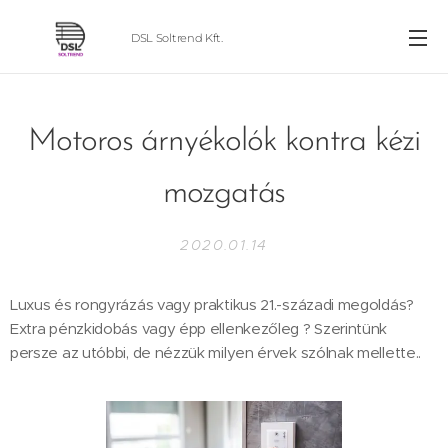
DSL Soltrend Kft.
Motoros árnyékolók kontra kézi
mozgatás
2020.01.14
Luxus és rongyrázás vagy praktikus 21.-századi megoldás?
Extra pénzkidobás vagy épp ellenkezőleg ? Szerintünk
persze az utóbbi, de nézzük milyen érvek szólnak mellette..