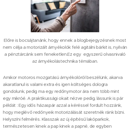
Előre is bocsájtanánk, hogy ennek a blogbejegyzésnek most
nem célja a motorizált árnyékolók felé agitálni bárkit is, nyilván
a pénztárcánk sem feneketlen.Ez egy egyszerű olvasnivaló
az árnyékolástechnika témában.
Amikor motoros mozgatású árnyékolóról beszélünk, akarva
akaratlanul is valami extra és igen költséges dologra
gondolunk, pedig ma egy redőnymotor ára nem több mint
egy mikróé. A praktikussági okait nézve pedig, lássunk is pár
példát : Egy idős házaspár azzal a kéréssel fordult hozzánk,
hogy meglévő redőnyeik motorizálását szeretnék ránk bízni.
Helyszíni felmérés. Klasszak az új építésű lakóparkok,
természetesen kinek a pap kinek a papné, de egyben