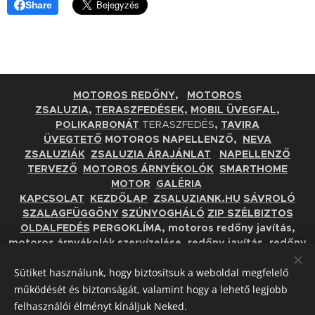
Share
MOTOROS REDŐNY
,
MOTOROS
ZSALUZIA
,
TERASZFEDÉSEK,
MOBIL
ÜVEGFAL
,
POLIKARBONÁT
TERASZFEDÉS
,
TAVIRA
ÜVEGTETŐ
MOTOROS NAPELLENZŐ,
NEVA
ZSALUZIÁK
ZSALUZIA ÁRAJÁNLAT
NAPELLENZŐ
TERVEZŐ
MOTOROS ÁRNYÉKOLÓK
SMARTHOME
MOTOR
GALÉRIA
KAPCSOLAT
KEZDŐLAP
ZSALUZIANK.HU
SÁVROLÓ
SZALAGFÜGGÖNY
SZÚNYOGHÁLÓ
ZIP SZÉLBIZTOS
OLDALFEDÉS
PERGOKLÍMA, motoros redőny javítás,
motoros árnyékolók szervízelése, redőny javítás, redőny
javítás Győr, redőny javítás Budapest, gurtnicsere Győr,
Sütiket használunk, hogy biztosítsuk a weboldal megfelelő
gurtnicsere Budapest
működését és biztonságát, valamint hogy a lehető legjobb
© 2019. DSL Soltrend Kft. Árnyékolástechnika. Tel: +36 70
felhasználói élményt kínáljuk Neked.
6206336 +36 30 8460649 E-mail: info@dsl-