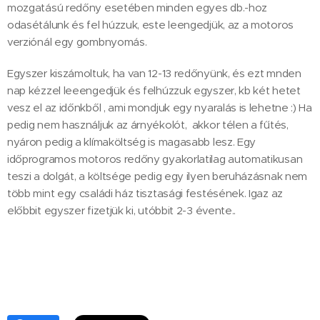
mozgatású redőny esetében minden egyes db.-hoz
odasétálunk és fel húzzuk, este leengedjük, az a motoros
verziónál egy gombnyomás.
Egyszer kiszámoltuk, ha van 12-13 redőnyünk, és ezt mnden
nap kézzel leeengedjük és felhúzzuk egyszer, kb két hetet
vesz el az időnkből , ami mondjuk egy nyaralás is lehetne :) Ha
pedig nem használjuk az árnyékolót, akkor télen a fűtés,
nyáron pedig a klímaköltség is magasabb lesz. Egy
időprogramos motoros redőny gyakorlatilag automatikusan
teszi a dolgát, a költsége pedig egy ilyen beruházásnak nem
több mint egy családi ház tisztasági festésének. Igaz az
előbbit egyszer fizetjük ki, utóbbit 2-3 évente..